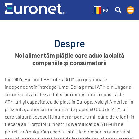
RO
Despre
Noi alimentăm plățile care aduc laolaltă
companiile și consumatorii
Din 1994, Euronet EFT oferă ATM-uri gestionate
independent în întreaga lume. De la primul ATM din Ungaria,
am crescut, am dezvoltat și am extins oferta noastră de
ATM-uri și capacitatea de plată în Europa, Asia și America. În
prezent, gestionăm un număr de peste 50.000 de ATM-uri
care asigură accesul la numerar pentru milioane de clienți în
fiecare an. Portofoliul nostru diversificat de ATM-uri ne
permite să asigurăm accesul atât de necesar la numerar și
servicii pentru o gamă largă de întreprinderi și consumatori,