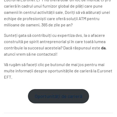
carieră în cadrul unui furnizor global de plăți care pune
oamenii în centrul activității sale. Doriți să vă alăturați unei
echipe de profesioniști care oferă soluții ATM pentru
milioane de oameni, 365 de zile pe an?
Sunteți gata să contribuiți cu expertiza dvs. la o afacere
construită pe spirit antreprenorial și în care toată lumea
contribuie la succesul acesteia? Dacă răspunsul este
da
,
atunci vrem să ne contactezi!
Vă rugăm să faceți clic pe butonul de mai jos pentru mai
multe informații despre oportunitățile de carieră la Euronet
EFT.
Oportunități de carieră