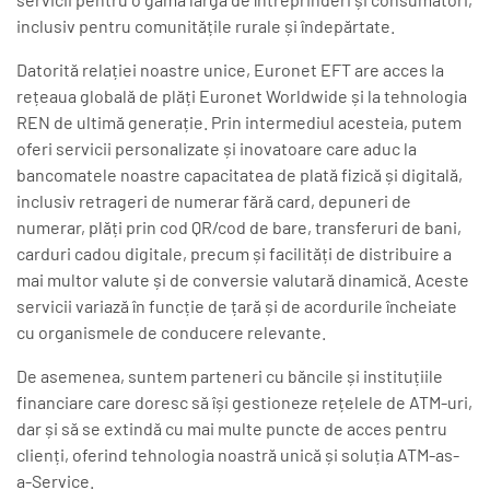
inclusiv pentru comunitățile rurale și îndepărtate.
Datorită relației noastre unice, Euronet EFT are acces la
rețeaua globală de plăți Euronet Worldwide și la tehnologia
REN de ultimă generație. Prin intermediul acesteia, putem
oferi servicii personalizate și inovatoare care aduc la
bancomatele noastre capacitatea de plată fizică și digitală,
inclusiv retrageri de numerar fără card, depuneri de
numerar, plăți prin cod QR/cod de bare, transferuri de bani,
carduri cadou digitale, precum și facilități de distribuire a
mai multor valute și de conversie valutară dinamică. Aceste
servicii variază în funcție de țară și de acordurile încheiate
cu organismele de conducere relevante.
De asemenea, suntem parteneri cu băncile și instituțiile
financiare care doresc să își gestioneze rețelele de ATM-uri,
dar și să se extindă cu mai multe puncte de acces pentru
clienți, oferind tehnologia noastră unică și soluția ATM-as-
a-Service.