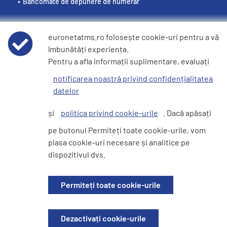
Bancomate de depunere de numerar
euronetatms.ro folosește cookie-uri pentru a vă
îmbunătăți experiența.
Politici
Pentru a afla informații suplimentare, evaluați
Condiții de utilizare
notificarea noastră privind confidențialitatea
datelor
Declarație de confidențialitate a datelor
și
politica privind cookie-urile
. Dacă apăsați
pe butonul Permiteți toate cookie-urile, vom
Politica privind modulele cookie
plasa cookie-uri necesare și analitice pe
dispozitivul dvs.
Site pentru investitori
Permiteți toate cookie-urile
© 2026 EURONET SERVICES SRL. Toate drepturile rezervate. Companie
Dezactivați cookie-urile
înființată în România. Nr. de înregistrare J / 40/1066/1998. Sediul central: