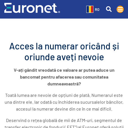
RO
Acces la numerar oricând și
oriunde aveți nevoie
V-ați gândit vreodată ce valoare ar putea aduce un
bancomat pentru afacerea sau comunitatea
dumneavoastră?
Toată lumea are nevoie de opțiuni de plată. Numerarul este
una dintre ele. Iar odată cu închiderea sucursalelor băncilor,
accesul la numerar devine din ce în ce mai dificil.
Deservind o rețea globală de mii de ATM-uri, segmentul de
transfer electronic de fonduri („EFT”) al Euronet oferă soluții