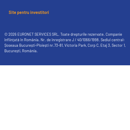
Site pentru investitori
© 2026 EURONET SERVICES SRL. Toate drepturile rezervate. Companie
înființată în România. Nr. de înregistrare J / 40/1066/1998. Sediul central:
Șoseaua București-Ploiești nr.73-81, Victoria Park, Corp C, Etaj 3, Sector 1,
București, România.