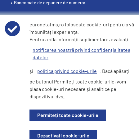
Bancomate de depunere de numerar
euronetatms.ro folosește cookie-uri pentru a vă
îmbunătăți experiența.
Politici
Pentru a afla informații suplimentare, evaluați
Condiții de utilizare
notificarea noastră privind confidențialitatea
datelor
Declarație de confidențialitate a datelor
și
politica privind cookie-urile
. Dacă apăsați
pe butonul Permiteți toate cookie-urile, vom
Politica privind modulele cookie
plasa cookie-uri necesare și analitice pe
dispozitivul dvs.
Site pentru investitori
Permiteți toate cookie-urile
© 2026 EURONET SERVICES SRL. Toate drepturile rezervate. Companie
Dezactivați cookie-urile