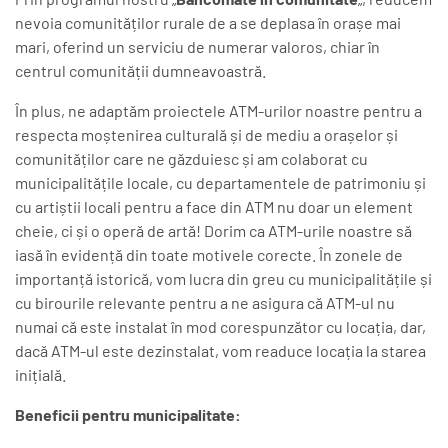
nevoia comunităților rurale de a se deplasa în orașe mai
mari, oferind un serviciu de numerar valoros, chiar în
centrul comunității dumneavoastră.
În plus, ne adaptăm proiectele ATM-urilor noastre pentru a
respecta moștenirea culturală și de mediu a orașelor și
comunităților care ne găzduiesc și am colaborat cu
municipalitățile locale, cu departamentele de patrimoniu și
cu artiștii locali pentru a face din ATM nu doar un element
cheie, ci și o operă de artă! Dorim ca ATM-urile noastre să
iasă în evidență din toate motivele corecte. În zonele de
importanță istorică, vom lucra din greu cu municipalitățile și
cu birourile relevante pentru a ne asigura că ATM-ul nu
numai că este instalat în mod corespunzător cu locația, dar,
dacă ATM-ul este dezinstalat, vom readuce locația la starea
inițială.
Beneficii pentru municipalitate: