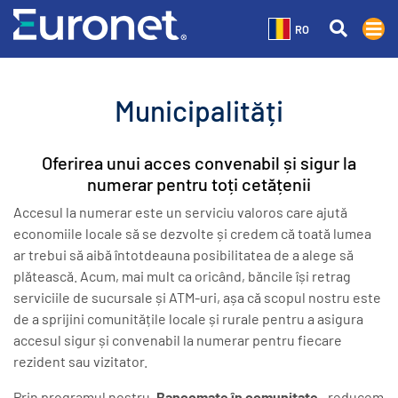
RO
Municipalități
Oferirea unui acces convenabil și sigur la
numerar pentru toți cetățenii
Accesul la numerar este un serviciu valoros care ajută
economiile locale să se dezvolte și credem că toată lumea
ar trebui să aibă întotdeauna posibilitatea de a alege să
plătească. Acum, mai mult ca oricând, băncile își retrag
serviciile de sucursale și ATM-uri, așa că scopul nostru este
de a sprijini comunitățile locale și rurale pentru a asigura
accesul sigur și convenabil la numerar pentru fiecare
rezident sau vizitator.
Prin programul nostru „
Bancomate în comunitate
„, reducem