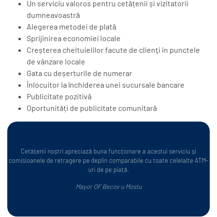
Un serviciu valoros pentru cetățenii și vizitatorii
dumneavoastră
Alegerea metodei de plată
Sprijinirea economiei locale
Creșterea cheltuielilor facute de clienţi in punctele
de vânzare locale
Gata cu deșerturile de numerar
Înlocuitor la închiderea unei sucursale bancare
Publicitate pozitivă
Oportunități de publicitate comunitară
Cetățenii noștri apreciază buna funcționare a acestui serviciu și
comisioanele de retragere pe deplin comparabile cu toate celelalte ATM-
uri de pe piață.
Mayor OF Becov u Mostu