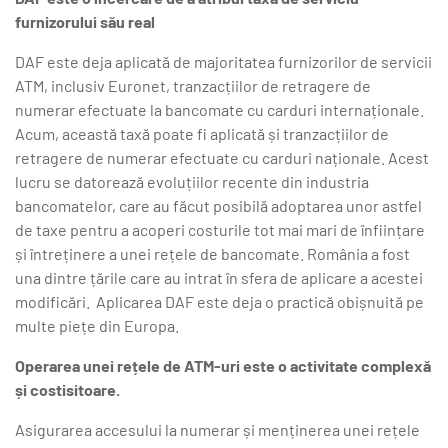
furnizorului său real
DAF este deja aplicată de majoritatea furnizorilor de servicii
ATM, inclusiv Euronet, tranzacțiilor de retragere de
numerar efectuate la bancomate cu carduri internaționale.
Acum, această taxă poate fi aplicată și tranzacțiilor de
retragere de numerar efectuate cu carduri naționale. Acest
lucru se datorează evoluțiilor recente din industria
bancomatelor, care au făcut posibilă adoptarea unor astfel
de taxe pentru a acoperi costurile tot mai mari de înființare
și întreținere a unei rețele de bancomate. România
a fost
una dintre țările care au intrat în sfera de aplicare a acestei
modificări. Aplicarea DAF este deja o practică obișnuită pe
multe piețe din Europa.
Operarea unei rețele de ATM-uri este o activitate complexă
și costisitoare.
Asigurarea accesului la numerar și menținerea unei rețele