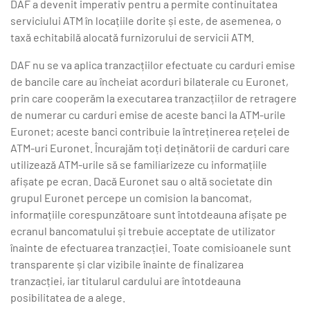
DAF a devenit imperativ pentru a permite continuitatea
serviciului ATM în locațiile dorite și este, de asemenea, o
taxă echitabilă alocată furnizorului de servicii ATM.
DAF nu se va aplica tranzacțiilor efectuate cu carduri emise
de bancile care au încheiat acorduri bilaterale cu Euronet,
prin care cooperăm la executarea tranzacțiilor de retragere
de numerar cu carduri emise de aceste banci la ATM-urile
Euronet; aceste banci contribuie la întreținerea rețelei de
ATM-uri Euronet. Încurajăm toți deținătorii de carduri care
utilizează ATM-urile să se familiarizeze cu informațiile
afișate pe ecran. Dacă Euronet sau o altă societate din
grupul Euronet percepe un comision la bancomat,
informațiile corespunzătoare sunt întotdeauna afișate pe
ecranul bancomatului și trebuie acceptate de utilizator
înainte de efectuarea tranzacției. Toate comisioanele sunt
transparente și clar vizibile înainte de finalizarea
tranzacției, iar titularul cardului are întotdeauna
posibilitatea de a alege.