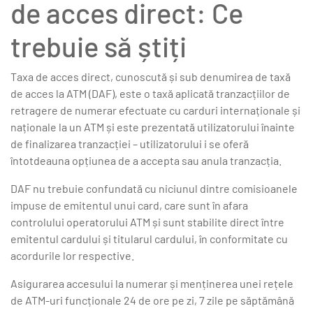
de acces direct: Ce
trebuie să știți
Taxa de acces direct, cunoscută și sub denumirea de taxă
de acces la ATM (DAF), este o taxă aplicată tranzacțiilor de
retragere de numerar efectuate cu carduri internaționale și
naționale la un ATM și este prezentată utilizatorului înainte
de finalizarea tranzacției – utilizatorului i se oferă
întotdeauna opțiunea de a accepta sau anula tranzacția.
DAF nu trebuie confundată cu niciunul dintre comisioanele
impuse de emitentul unui card, care sunt în afara
controlului operatorului ATM și sunt stabilite direct între
emitentul cardului și titularul cardului, în conformitate cu
acordurile lor respective.
Asigurarea accesului la numerar și menținerea unei rețele
de ATM-uri funcționale 24 de ore pe zi, 7 zile pe săptămână