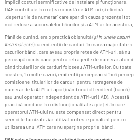
implică costuri semnificative de instalare și funcționare.
DAF contribuie la o rețea robustă de ATM-uri și elimină
„deșerturile de numerar” care apar din cauza prezenței tot
mai reduse a sucursalelor băncilor și a ATM-urilor acestora.
Până de curând, era o practică obișnuită (
și în unele cazuri
încă mai este
) ca emitenții de carduri, în marea majoritate a
cazurilor bănci, care aveau propria rețea de ATM-uri, să nu
perceapă comisioane pentru retragerile de numerar atunci
când titularii lor de carduri foloseau ATM-urile lor. Cu toate
acestea, în multe cazuri, emitenții percepeau și încă percep
comisioane titularilor de carduri pentru retragerea de
numerar de la ATM-uri aparținând unui alt emitent (bancă)
sau unui operator independent de ATM-uri (IAD). Această
practică conduce la o disfuncționalitate a pieței, în care
operatorul ATM-ului nu este compensat direct pentru
serviciile furnizate, iar utilizatorul este penalizat pentru
utilizarea unui ATM care nu aparține propriei bănci.
DAF este o încercare de a atribui taxa de serviciu