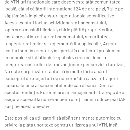
de ATM-uri funcționale care deservește atât comunitatea
locală, cât și călătorii internaționali 24 de ore pe zi, 7 zile pe
săptămână, implică costuri operaționale semnificative.
Aceste costuri includ achiziționarea bancomatului,
operarea mașinii blindate, chiria plătită proprietarilor,
instalarea și întreținerea bancomatului, securitatea,
respectarea legilor și reglementărilor aplicabile. Aceste
costuri sunt în creștere, în special în contextul presiunilor
economice și inflaționiste globale, ceea ce duce la
creșterea costurilor de tranzacționare per serviciu furnizat.
Nu este surprinzător faptul că în multe țări a apărut
conceptul de „deșerturi de numerar” din cauza retragerii
sucursalelor și a bancomatelor de către bănci. Contrar
acestei tendințe, Euronet are un angajament strategic de a
asigura accesul la numerar pentru toți, iar introducerea DAF
susține acest obiectiv.
Este posibil ca utilizatorii să aibă sentimente puternice cu
privire la plata unor taxe pentru utilizarea unui ATM, însă