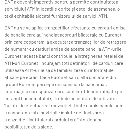
DAF a devenit imperativ pentru a permite continuitatea
serviciului ATM în locațiile dorite și este, de asemenea, o
taxă echitabilă alocată furnizorului de servicii ATM.
DAF nu se va aplica tranzacțiilor efectuate cu carduri emise
de bancile care au încheiat acorduri bilaterale cu Euronet,
prin care cooperăm la executarea tranzacțiilor de retragere
de numerar cu carduri emise de aceste banci la ATM-urile
Euronet; aceste banci contribuie la întreținerea rețelei de
ATM-uri Euronet. Încurajăm toți deținătorii de carduri care
utilizează ATM-urile să se familiarizeze cu informațiile
afișate pe ecran. Dacă Euronet sau o altă societate din
grupul Euronet percepe un comision la bancomat,
informațiile corespunzătoare sunt întotdeauna afișate pe
ecranul bancomatului și trebuie acceptate de utilizator
înainte de efectuarea tranzacției. Toate comisioanele sunt
transparente și clar vizibile înainte de finalizarea
tranzacției, iar titularul cardului are întotdeauna
posibilitatea de a alege.