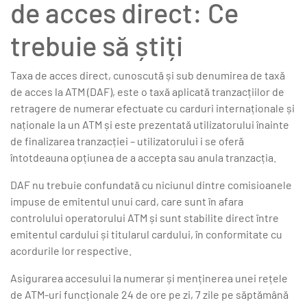
de acces direct: Ce
trebuie să știți
Taxa de acces direct, cunoscută și sub denumirea de taxă
de acces la ATM (DAF), este o taxă aplicată tranzacțiilor de
retragere de numerar efectuate cu carduri internaționale și
naționale la un ATM și este prezentată utilizatorului înainte
de finalizarea tranzacției – utilizatorului i se oferă
întotdeauna opțiunea de a accepta sau anula tranzacția.
DAF nu trebuie confundată cu niciunul dintre comisioanele
impuse de emitentul unui card, care sunt în afara
controlului operatorului ATM și sunt stabilite direct între
emitentul cardului și titularul cardului, în conformitate cu
acordurile lor respective.
Asigurarea accesului la numerar și menținerea unei rețele
de ATM-uri funcționale 24 de ore pe zi, 7 zile pe săptămână