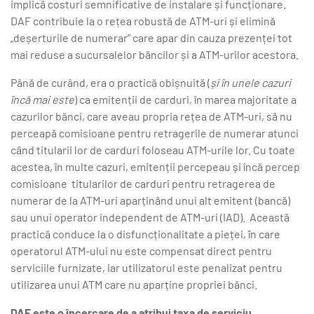
implică costuri semnificative de instalare și funcționare.
DAF contribuie la o rețea robustă de ATM-uri și elimină
„deșerturile de numerar” care apar din cauza prezenței tot
mai reduse a sucursalelor băncilor și a ATM-urilor acestora.
Până de curând, era o practică obișnuită (
și în unele cazuri
încă mai este
) ca emitenții de carduri, în marea majoritate a
cazurilor bănci, care aveau propria rețea de ATM-uri, să nu
perceapă comisioane pentru retragerile de numerar atunci
când titularii lor de carduri foloseau ATM-urile lor. Cu toate
acestea, în multe cazuri, emitenții percepeau și încă percep
comisioane titularilor de carduri pentru retragerea de
numerar de la ATM-uri aparținând unui alt emitent (bancă)
sau unui operator independent de ATM-uri (IAD). Această
practică conduce la o disfuncționalitate a pieței, în care
operatorul ATM-ului nu este compensat direct pentru
serviciile furnizate, iar utilizatorul este penalizat pentru
utilizarea unui ATM care nu aparține propriei bănci.
DAF este o încercare de a atribui taxa de serviciu