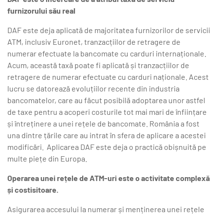
furnizorului său real
DAF este deja aplicată de majoritatea furnizorilor de servicii
ATM, inclusiv Euronet, tranzacțiilor de retragere de
numerar efectuate la bancomate cu carduri internaționale.
Acum, această taxă poate fi aplicată și tranzacțiilor de
retragere de numerar efectuate cu carduri naționale. Acest
lucru se datorează evoluțiilor recente din industria
bancomatelor, care au făcut posibilă adoptarea unor astfel
de taxe pentru a acoperi costurile tot mai mari de înființare
și întreținere a unei rețele de bancomate. România
a fost
una dintre țările care au intrat în sfera de aplicare a acestei
modificări. Aplicarea DAF este deja o practică obișnuită pe
multe piețe din Europa.
Operarea unei rețele de ATM-uri este o activitate complexă
și costisitoare.
Asigurarea accesului la numerar și menținerea unei rețele