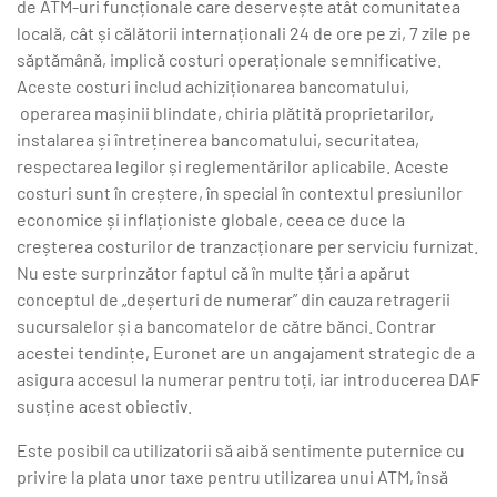
de ATM-uri funcționale care deservește atât comunitatea
locală, cât și călătorii internaționali 24 de ore pe zi, 7 zile pe
săptămână, implică costuri operaționale semnificative.
Aceste costuri includ achiziționarea bancomatului,
operarea mașinii blindate, chiria plătită proprietarilor,
instalarea și întreținerea bancomatului, securitatea,
respectarea legilor și reglementărilor aplicabile. Aceste
costuri sunt în creștere, în special în contextul presiunilor
economice și inflaționiste globale, ceea ce duce la
creșterea costurilor de tranzacționare per serviciu furnizat.
Nu este surprinzător faptul că în multe țări a apărut
conceptul de „deșerturi de numerar” din cauza retragerii
sucursalelor și a bancomatelor de către bănci. Contrar
acestei tendințe, Euronet are un angajament strategic de a
asigura accesul la numerar pentru toți, iar introducerea DAF
susține acest obiectiv.
Este posibil ca utilizatorii să aibă sentimente puternice cu
privire la plata unor taxe pentru utilizarea unui ATM, însă